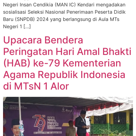
Negeri Insan Cendikia (MAN IC) Kendari mengadakan
sosialisasi Seleksi Nasional Penerimaan Peserta Didik
Baru (SNPDB) 2024 yang berlangsung di Aula MTs
Negeri 1 […]
Upacara Bendera
Peringatan Hari Amal Bhakti
(HAB) ke-79 Kementerian
Agama Republik Indonesia
di MTsN 1 Alor