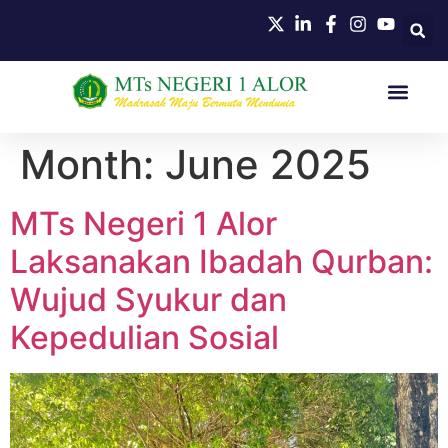
HUBUNGI KAMI
Month:
June 2025
MTs Negeri 1 Alor
Laksanakan Ibadah Qurban:
Wujud Syukur dan
Kepedulian Sosial