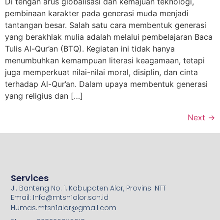
Di tengah arus globalisasi dan kemajuan teknologi,
pembinaan karakter pada generasi muda menjadi
tantangan besar. Salah satu cara membentuk generasi
yang berakhlak mulia adalah melalui pembelajaran Baca
Tulis Al-Qur’an (BTQ). Kegiatan ini tidak hanya
menumbuhkan kemampuan literasi keagamaan, tetapi
juga memperkuat nilai-nilai moral, disiplin, dan cinta
terhadap Al-Qur’an. Dalam upaya membentuk generasi
yang religius dan […]
Next
→
Services
Jl. Banteng No. 1, Kabupaten Alor, Provinsi NTT
Email: Info@mtsn1alor.sch.id
Humas.mtsn1alor@gmail.com