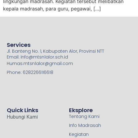
lingkungan madrasah. Kegiatan tersebut melibatkan
kepala madrasah, para guru, pegawai, […]
Services
Jl. Banteng No. 1, Kabupaten Alor, Provinsi NTT
Email: Info@mtsn1alor.sch.id
Humas.mtsn1alor@gmail.com
Phone: 6282266116618
Quick Links
Eksplore
Tentang Kami
Hubungi Kami
Info Madrasah
Kegiatan