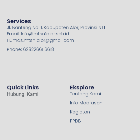
Services
Jl. Banteng No. 1, Kabupaten Alor, Provinsi NTT
Email: Info@mtsn1alor.sch.id
Humas.mtsn1alor@gmail.com
Phone: 6282266116618
Quick Links
Eksplore
Tentang Kami
Hubungi Kami
Info Madrasah
Kegiatan
PPDB