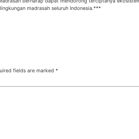
 Madrasah berharap dapat mendorong terciptanya ekosistem
ingkungan madrasah seluruh Indonesia.***
uired fields are marked
*