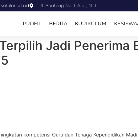
n1alor.sch.id
Jl. Banteng No. 1. Alor, NTT
PROFIL
BERITA
KURIKULUM
KESISWA
Terpilih Jadi Penerima
25
ningkatan kompetensi Guru dan Tenaga Kependidikan Madras