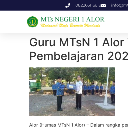
082266116618
info@mts
Guru MTsN 1 Alor 
Pembelajaran 20
Alor (Humas MTsN 1 Alor) – Dalam rangka pe