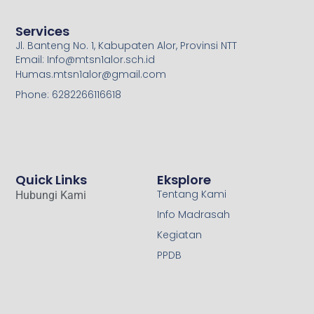
Services
Jl. Banteng No. 1, Kabupaten Alor, Provinsi NTT
Email: Info@mtsn1alor.sch.id
Humas.mtsn1alor@gmail.com
Phone: 6282266116618
Quick Links
Eksplore
Tentang Kami
Hubungi Kami
Info Madrasah
Kegiatan
PPDB