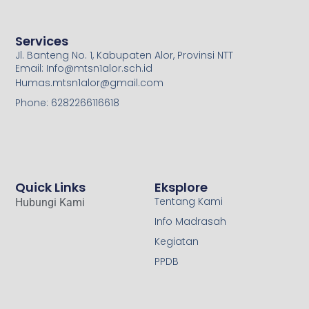
Services
Jl. Banteng No. 1, Kabupaten Alor, Provinsi NTT
Email: Info@mtsn1alor.sch.id
Humas.mtsn1alor@gmail.com
Phone: 6282266116618
Quick Links
Eksplore
Tentang Kami
Hubungi Kami
Info Madrasah
Kegiatan
PPDB