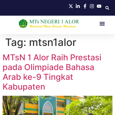
Tag:
mtsn1alor
MTsN 1 Alor Raih Prestasi
pada Olimpiade Bahasa
Arab ke-9 Tingkat
Kabupaten