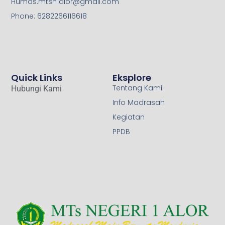
Humas.mtsn1alor@gmail.com
Phone: 6282266116618
Quick Links
Eksplore
Tentang Kami
Hubungi Kami
Info Madrasah
Kegiatan
PPDB