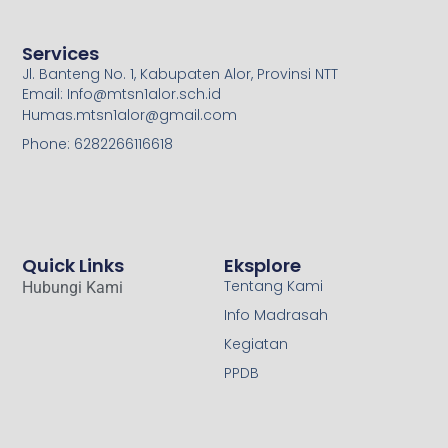
Services
Jl. Banteng No. 1, Kabupaten Alor, Provinsi NTT
Email: Info@mtsn1alor.sch.id
Humas.mtsn1alor@gmail.com
Phone: 6282266116618
Quick Links
Eksplore
Tentang Kami
Hubungi Kami
Info Madrasah
Kegiatan
PPDB